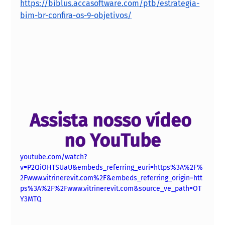
https://biblus.accasoftware.com/ptb/estrategia-
bim-br-confira-os-9-objetivos/
Assista nosso vídeo 
no YouTube
youtube.com/watch?
v=P2QiOHTSUaU&embeds_referring_euri=https%3A%2F%
2Fwww.vitrinerevit.com%2F&embeds_referring_origin=htt
ps%3A%2F%2Fwww.vitrinerevit.com&source_ve_path=OT
Y3MTQ