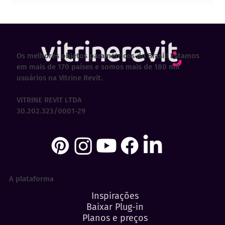
23 sites para baixar famílias gratuitas
em Revit
Os melhores objetos paramétricos do Brasil! Estamos
em mais de 170 países e somos mais de 180 mil
usuários na Vitrine Revit.
VITRINE REVIT LTDA
30.202.323/0001-29
A plataforma
Inspirações
Baixar Plug-in
Planos e preços