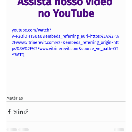
Assista nosso vídeo 
no YouTube
youtube.com/watch?
v=P2QiOHTSUaU&embeds_referring_euri=https%3A%2F%
2Fwww.vitrinerevit.com%2F&embeds_referring_origin=htt
ps%3A%2F%2Fwww.vitrinerevit.com&source_ve_path=OT
Y3MTQ
Matérias