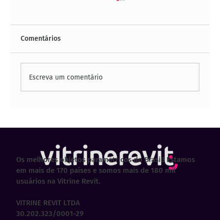
Comentários
Escreva um comentário
23 sites para baixar famílias gratuitas
em Revit
Os melhores objetos paramétricos do Brasil! Estamos
em mais de 170 países e somos mais de 180 mil
usuários na Vitrine Revit.
VITRINE REVIT LTDA
30.202.323/0001-29