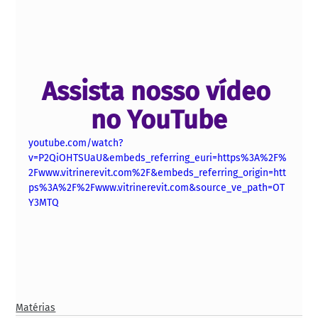
Assista nosso vídeo 
no YouTube
youtube.com/watch?
v=P2QiOHTSUaU&embeds_referring_euri=https%3A%2F%
2Fwww.vitrinerevit.com%2F&embeds_referring_origin=htt
ps%3A%2F%2Fwww.vitrinerevit.com&source_ve_path=OT
Y3MTQ
Matérias