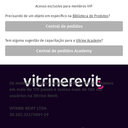
Acesso exclusivo para membros VIP
Precisando de um objeto em específico na
Biblioteca de Produtos
?
Central de pedidos
Tem alguma sugestão de capacitação para a
Vitrine Academy
?
Central de pedidos Academy
Os melhores objetos paramétricos do Brasil! Estamos
em mais de 170 países e somos mais de 180 mil
usuários na Vitrine Revit.
VITRINE REVIT LTDA
30.202.323/0001-29