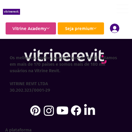
Vitrine Academy
Seja premium
Os melhores objetos paramétricos do Brasil! Estamos
em mais de 170 países e somos mais de 180 mil
usuários na Vitrine Revit.
VITRINE REVIT LTDA
30.202.323/0001-29
A plataforma