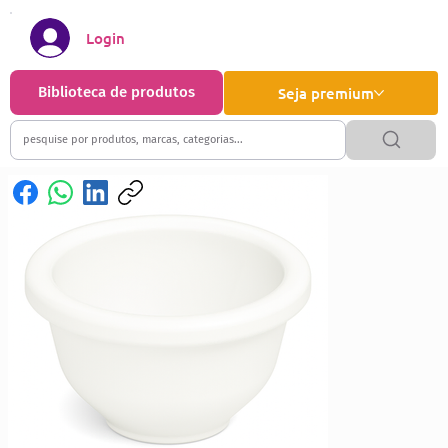
Login
Biblioteca de produtos
Seja premium