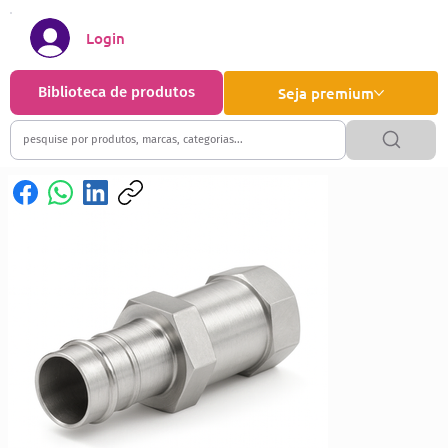
Login
Biblioteca de produtos
Seja premium