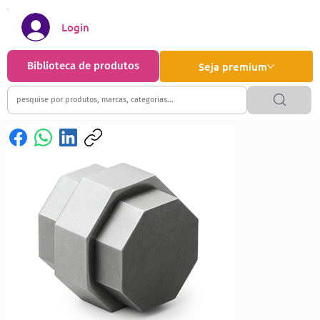
Login
Biblioteca de produtos
Seja premium