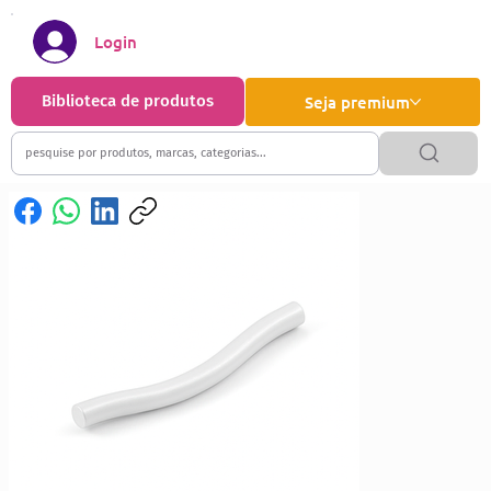
Login
Biblioteca de produtos
Seja premium