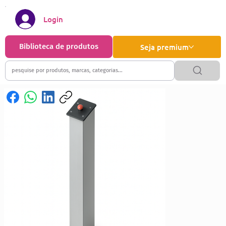
Login
Biblioteca de produtos
Seja premium