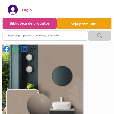
Login
Biblioteca de produtos
Seja premium