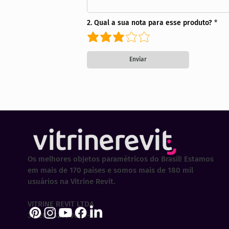
2. Qual a sua nota para esse produto?
Enviar
Os melhores objetos paramétricos do Brasil! Estamos
em mais de 170 países e somos mais de 180 mil
usuários na Vitrine Revit.
VITRINE REVIT LTDA
30.202.323/0001-29