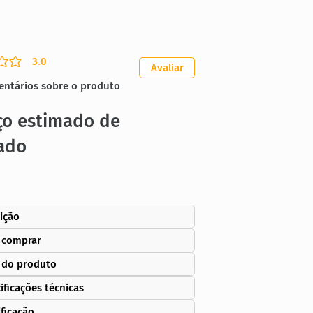
3.0
ação média é 3 de 5
Avaliar
entários sobre o produto
ço estimado de
ado
ição
 comprar
 do produto
ificações técnicas
ificação