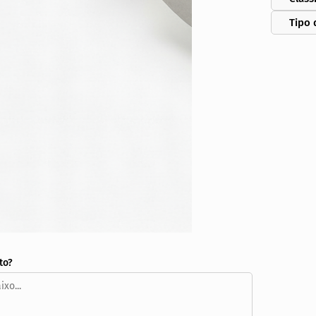
Tipo 
to?