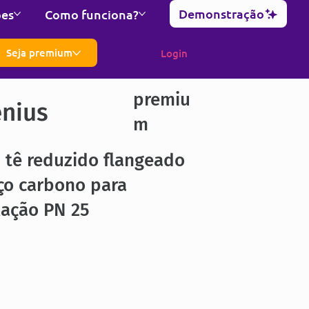
Demonstração
ões
Como funciona?
Seja premium
Login
premiu
enius
m
 tê reduzido flangeado
ço carbono para
lação PN 25