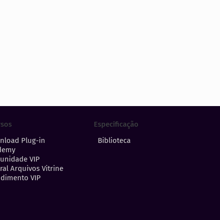
Especificação
rsos
Biblioteca
nload Plug-in
demy
unidade VIP
ral Arquivos Vitrine
dimento VIP