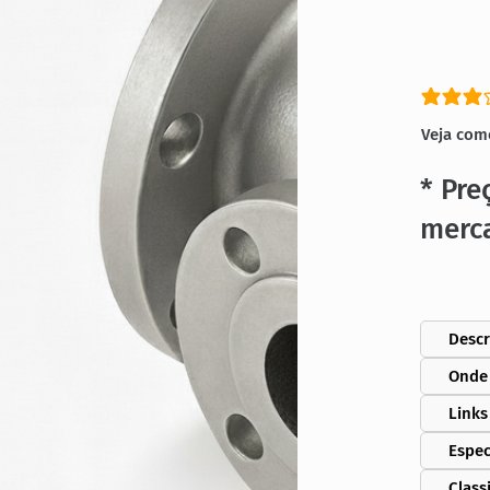
classific
Veja com
* Pre
merc
Descr
Onde
Links
Espec
Class