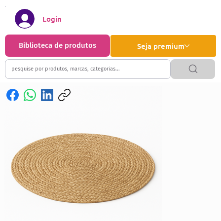
Login
Biblioteca de produtos
Seja premium