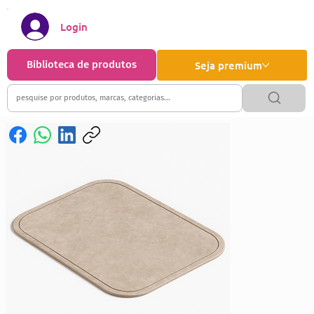
Login
Biblioteca de produtos
Seja premium