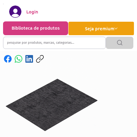
Login
Biblioteca de produtos
Seja premium