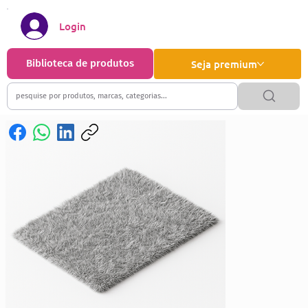
Login
Biblioteca de produtos
Seja premium