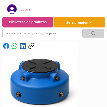
Login
Biblioteca de produtos
Seja premium