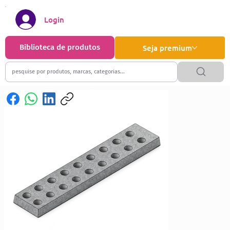
Login
Biblioteca de produtos
Seja premium