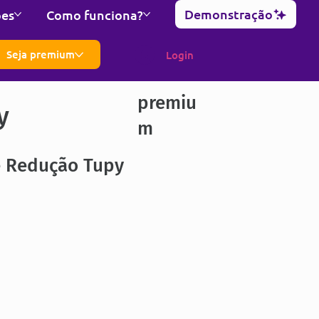
Demonstração
ões
Como funciona?
Seja premium
Login
premiu
y
m
e Redução Tupy