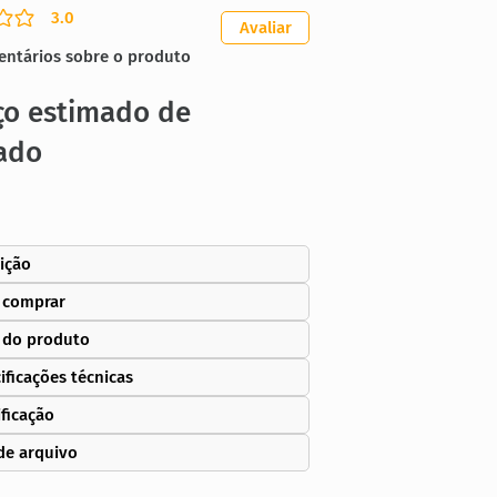
3.0
ação média é 3 de 5
Avaliar
entários sobre o produto
ço estimado de
ado
ição
 comprar
 do produto
ificações técnicas
ificação
de arquivo