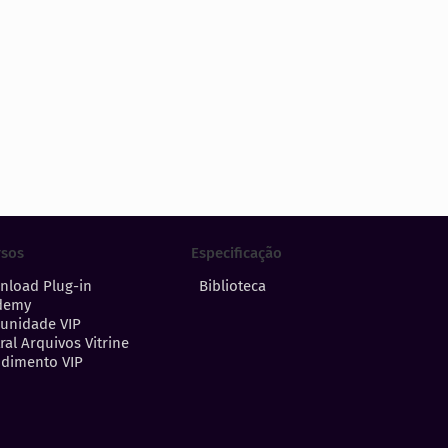
Especificação
rsos
Biblioteca
nload Plug-in
demy
unidade VIP
ral Arquivos Vitrine
dimento VIP