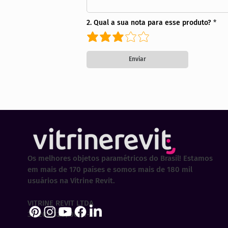
2. Qual a sua nota para esse produto?
Enviar
Os melhores objetos paramétricos do Brasil! Estamos
em mais de 170 países e somos mais de 180 mil
usuários na Vitrine Revit.
VITRINE REVIT LTDA
30.202.323/0001-29