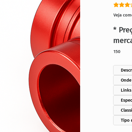
classific
Veja com
* Pre
merc
150
Descr
Onde
Links
Espec
Class
Tipo 