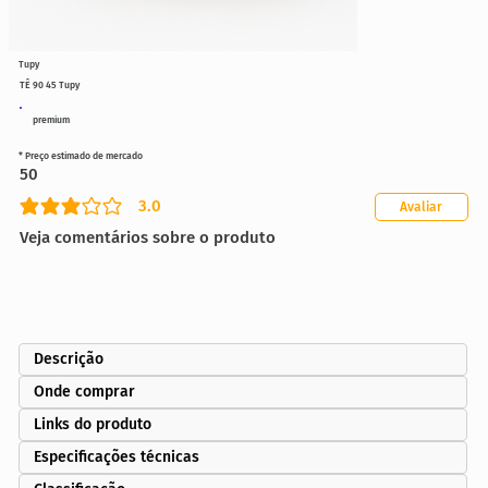
Tupy
TÊ 90 45 Tupy
premium
* Preço estimado de mercado
50
3.0
Avaliar
classificação média é 3 de 5
Veja comentários sobre o produto
Descrição
Onde comprar
Links do produto
Especificações técnicas