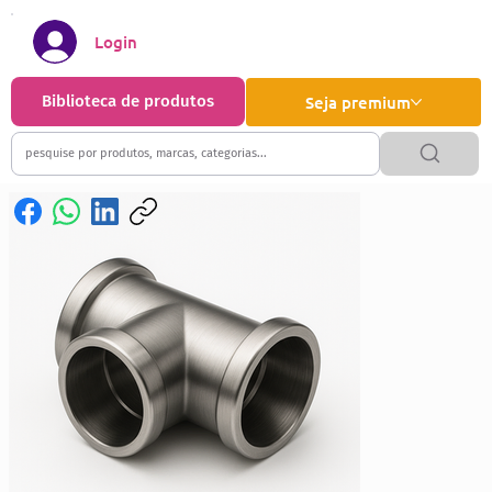
Login
Biblioteca de produtos
Seja premium