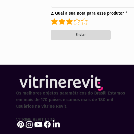
2. Qual a sua nota para esse produto?
Enviar
Os melhores objetos paramétricos do Brasil! Estamos
em mais de 170 países e somos mais de 180 mil
usuários na Vitrine Revit.
VITRINE REVIT LTDA
30.202.323/0001-29