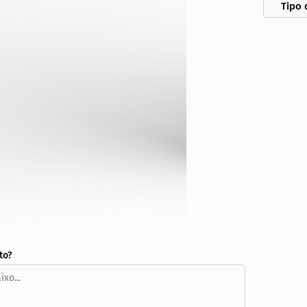
Tipo 
to?