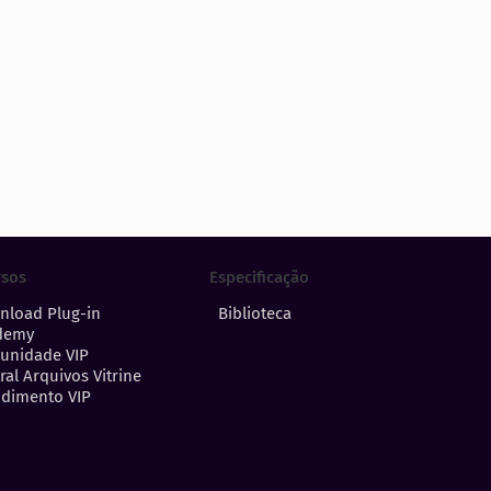
Especificação
rsos
Biblioteca
nload Plug-in
demy
unidade VIP
ral Arquivos Vitrine
dimento VIP