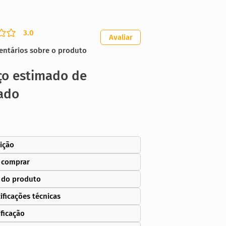
3.0
ação média é 3 de 5
Avaliar
entários sobre o produto
ço estimado de
ado
ição
 comprar
 do produto
ificações técnicas
ificação