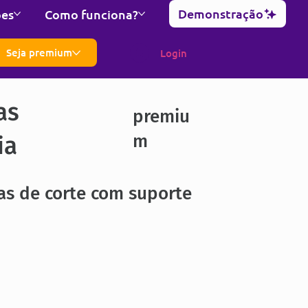
Demonstração
ões
Como funciona?
Seja premium
Login
as
premiu
m
ia
as de corte com suporte