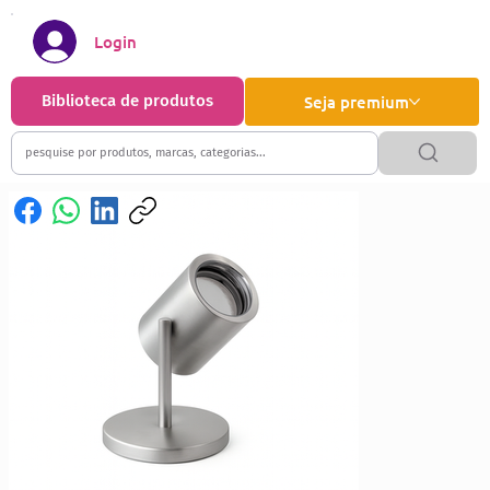
Login
Biblioteca de produtos
Seja premium