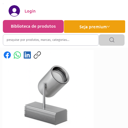
Login
Biblioteca de produtos
Seja premium