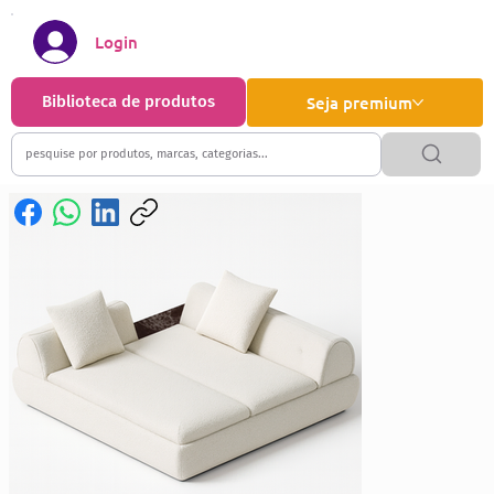
Login
Biblioteca de produtos
Seja premium