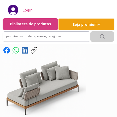
Login
Biblioteca de produtos
Seja premium