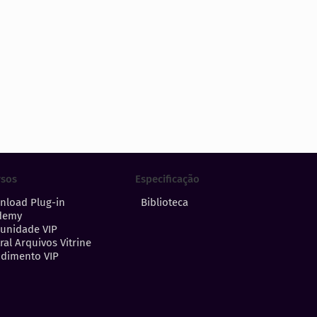
Especificação
rsos
Biblioteca
nload Plug-in
demy
unidade VIP
ral Arquivos Vitrine
dimento VIP