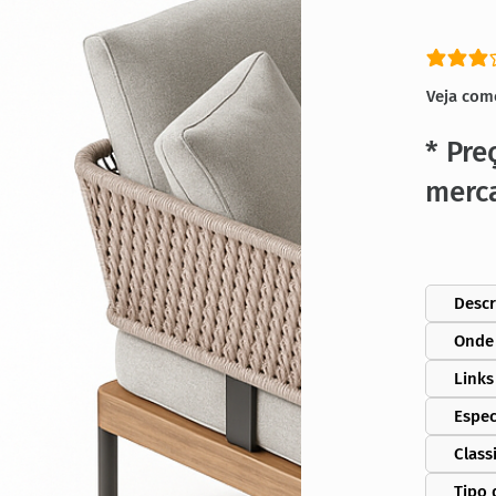
classific
Veja com
* Pre
merc
Descr
Onde
Links
Espec
Class
Tipo 