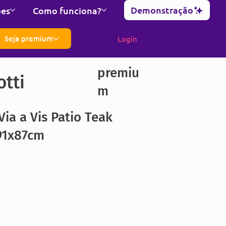
Demonstração
ões
Como funciona?
Seja premium
Login
premiu
otti
m
Via a Vis Patio Teak
91x87cm