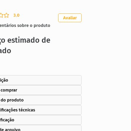
3.0
ação média é 3 de 5
Avaliar
entários sobre o produto
ço estimado de
ado
ição
 comprar
 do produto
ificações técnicas
ificação
de arquivo