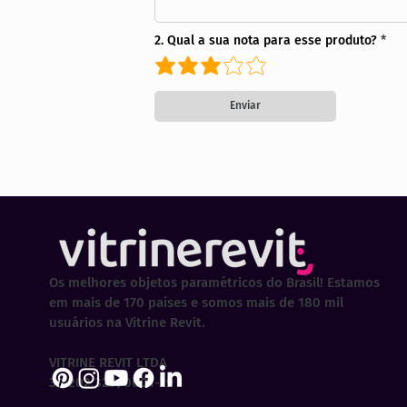
2. Qual a sua nota para esse produto?
Enviar
Os melhores objetos paramétricos do Brasil! Estamos
em mais de 170 países e somos mais de 180 mil
usuários na Vitrine Revit.
VITRINE REVIT LTDA
30.202.323/0001-29