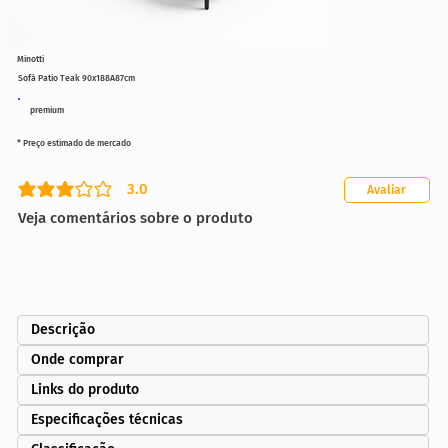
Minotti
Sofá Patio Teak 90x188A87cm
premium
* Preço estimado de mercado
3.0
Avaliar
classificação média é 3 de 5
Veja comentários sobre o produto
Descrição
Onde comprar
Links do produto
Especificações técnicas