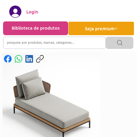
Login
Biblioteca de produtos
Seja premium