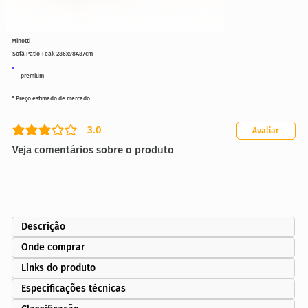
Minotti
Sofá Patio Teak 286x98A87cm
premium
* Preço estimado de mercado
3.0
Avaliar
classificação média é 3 de 5
Veja comentários sobre o produto
Descrição
Onde comprar
Links do produto
Especificações técnicas