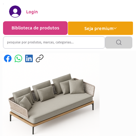
Login
Biblioteca de produtos
Seja premium