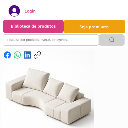
Login
Biblioteca de produtos
Seja premium