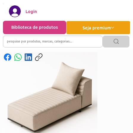
Login
Biblioteca de produtos
Seja premium