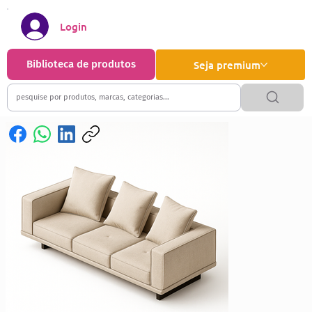
Login
Biblioteca de produtos
Seja premium