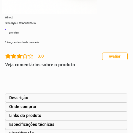
Minotti
Sofá Dylan 265x102H82cm
premium
* Preço estimado de mercado
3.0
Avaliar
classificação média é 3 de 5
Veja comentários sobre o produto
Descrição
Onde comprar
Links do produto
Especificações técnicas