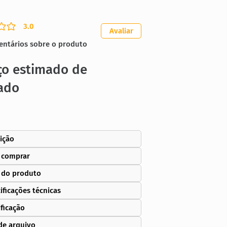
3.0
ação média é 3 de 5
Avaliar
entários sobre o produto
ço estimado de
ado
ição
 comprar
 do produto
ificações técnicas
ificação
de arquivo