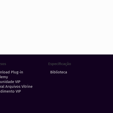
Especificação
rsos
Biblioteca
nload Plug-in
demy
unidade VIP
ral Arquivos Vitrine
dimento VIP