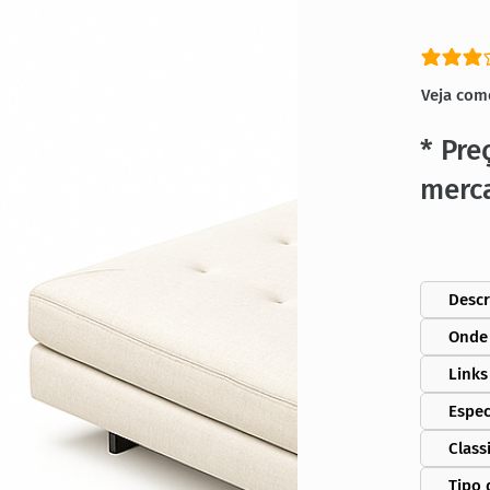
classific
Veja com
* Pre
merc
Descr
Onde
Links
Espec
Class
Tipo 