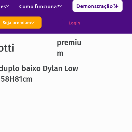
Demonstração
ões
Como funciona?
Seja premium
Login
premiu
otti
m
 duplo baixo Dylan Low
158H81cm