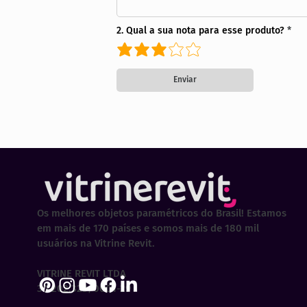
2. Qual a sua nota para esse produto?
Enviar
Os melhores objetos paramétricos do Brasil! Estamos
em mais de 170 países e somos mais de 180 mil
usuários na Vitrine Revit.
VITRINE REVIT LTDA
30.202.323/0001-29