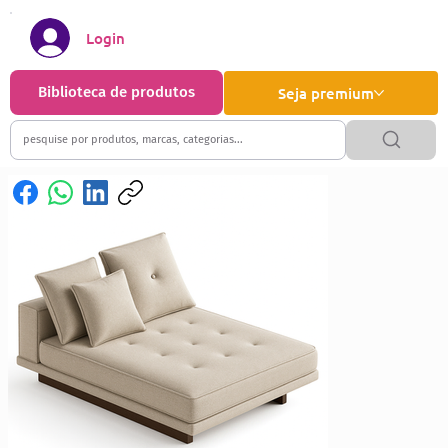
Login
Biblioteca de produtos
Seja premium