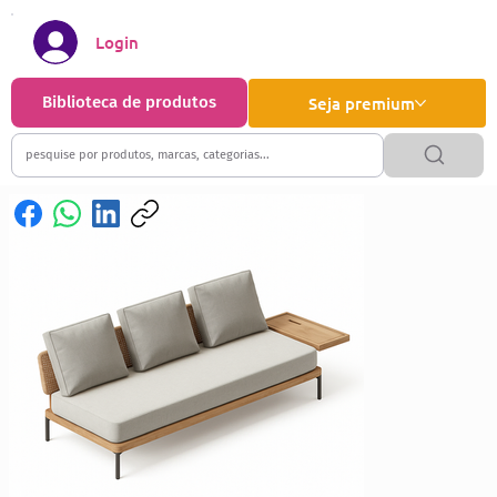
Login
Biblioteca de produtos
Seja premium