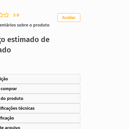
3.0
ação média é 3 de 5
Avaliar
entários sobre o produto
ço estimado de
ado
ição
 comprar
 do produto
ificações técnicas
ificação
de arquivo