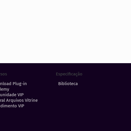
Especificação
rsos
Biblioteca
nload Plug-in
demy
unidade VIP
ral Arquivos Vitrine
dimento VIP