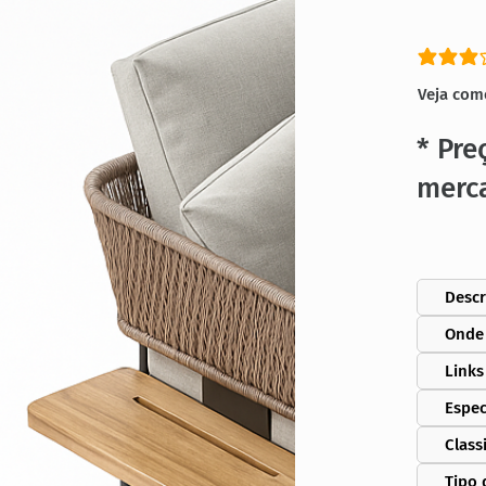
classific
Veja com
* Pre
merc
Descr
Onde
Links
Espec
Class
Tipo 