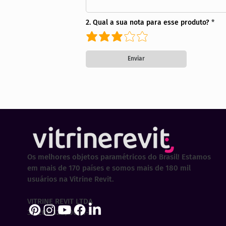
2. Qual a sua nota para esse produto?
Enviar
Os melhores objetos paramétricos do Brasil! Estamos
em mais de 170 países e somos mais de 180 mil
usuários na Vitrine Revit.
VITRINE REVIT LTDA
30.202.323/0001-29