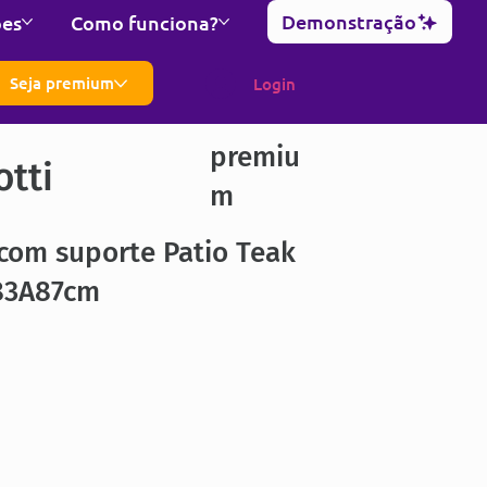
Demonstração
ões
Como funciona?
Seja premium
Login
premiu
otti
m
com suporte Patio Teak
83A87cm