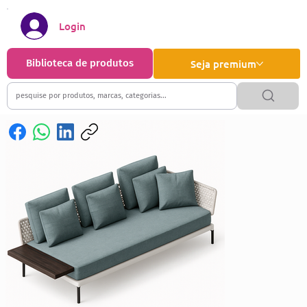
Login
Biblioteca de produtos
Seja premium