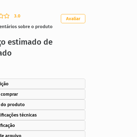
3.0
ação média é 3 de 5
Avaliar
entários sobre o produto
ço estimado de
ado
ição
 comprar
 do produto
ificações técnicas
ificação
de arquivo