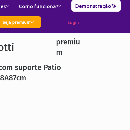
Demonstração
ões
Como funciona?
Seja premium
Login
premiu
otti
m
com suporte Patio
98A87cm