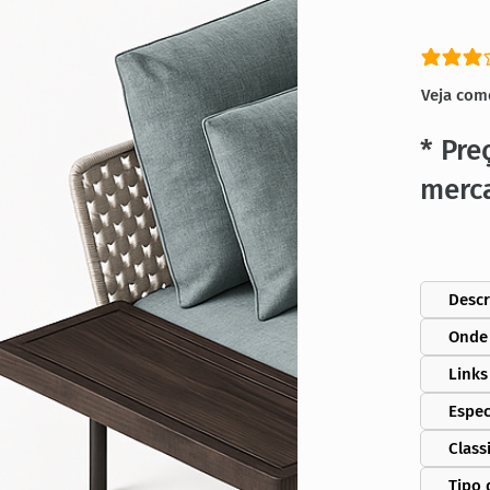
classific
Veja com
* Pre
merc
Descr
Onde
Links
Espec
Class
Tipo 