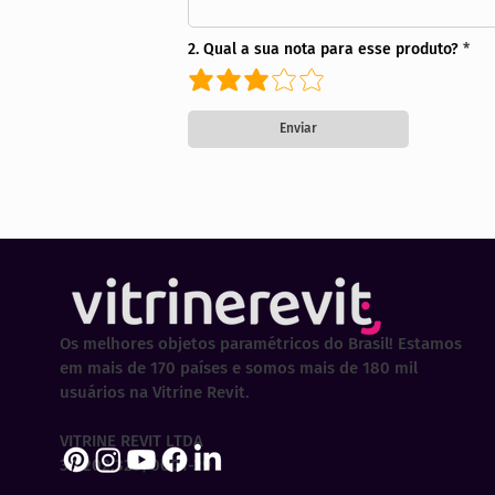
2. Qual a sua nota para esse produto?
Enviar
Os melhores objetos paramétricos do Brasil! Estamos
em mais de 170 países e somos mais de 180 mil
usuários na Vitrine Revit.
VITRINE REVIT LTDA
30.202.323/0001-29