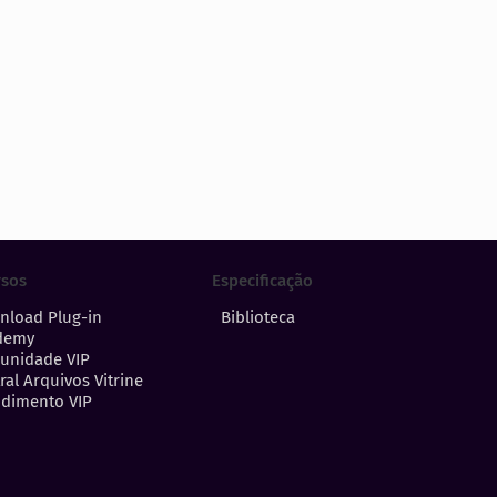
Especificação
rsos
Biblioteca
nload Plug-in
demy
unidade VIP
ral Arquivos Vitrine
dimento VIP