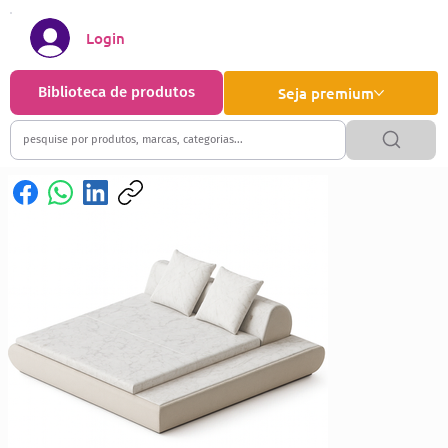
Login
Biblioteca de produtos
Seja premium