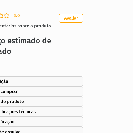
3.0
ação média é 3 de 5
Avaliar
entários sobre o produto
ço estimado de
ado
ição
 comprar
 do produto
ificações técnicas
ificação
de arquivo