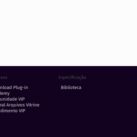
Especificação
rsos
Biblioteca
nload Plug-in
demy
unidade VIP
ral Arquivos Vitrine
dimento VIP