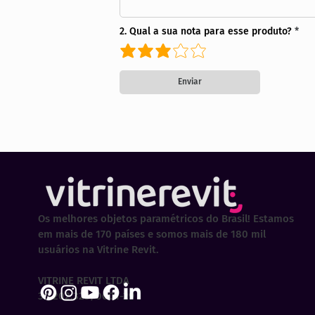
2. Qual a sua nota para esse produto?
Enviar
Os melhores objetos paramétricos do Brasil! Estamos
em mais de 170 países e somos mais de 180 mil
usuários na Vitrine Revit.
VITRINE REVIT LTDA
30.202.323/0001-29