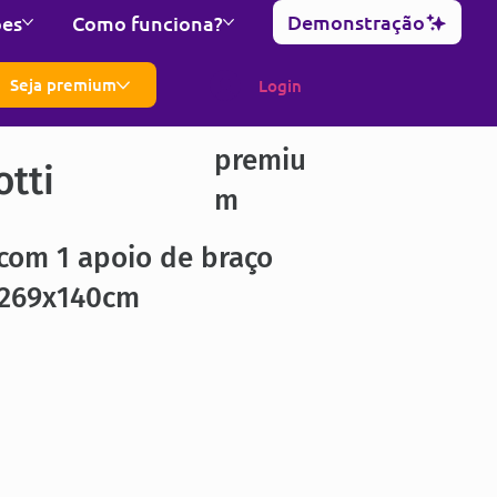
Demonstração
ões
Como funciona?
Seja premium
Login
premiu
otti
m
com 1 apoio de braço
 269x140cm