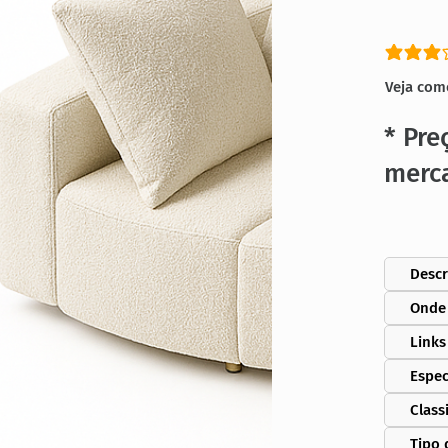
classific
Veja com
* Pre
merc
Descr
Onde
Links
Espec
Class
Tipo 