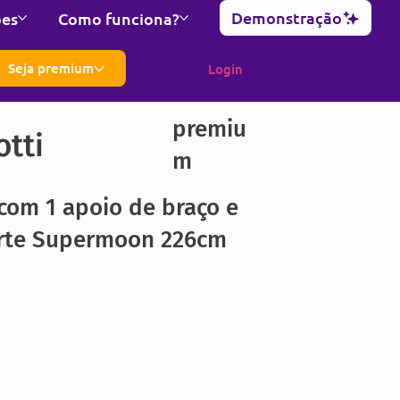
Demonstração
ões
Como funciona?
Seja premium
Login
premiu
otti
m
com 1 apoio de braço e
rte Supermoon 226cm