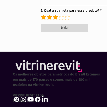
2. Qual a sua nota para esse produto?
Enviar
Os melhores objetos paramétricos do Brasil! Estamos
em mais de 170 países e somos mais de 180 mil
usuários na Vitrine Revit.
VITRINE REVIT LTDA
30.202.323/0001-29