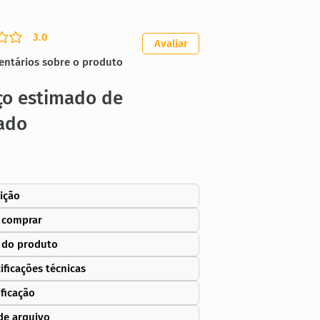
3.0
ação média é 3 de 5
Avaliar
entários sobre o produto
ço estimado de
ado
ição
 comprar
 do produto
ificações técnicas
ificação
de arquivo