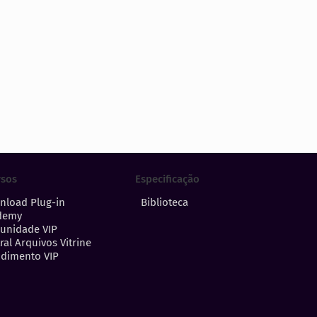
Especificação
rsos
Biblioteca
nload Plug-in
demy
unidade VIP
ral Arquivos Vitrine
dimento VIP