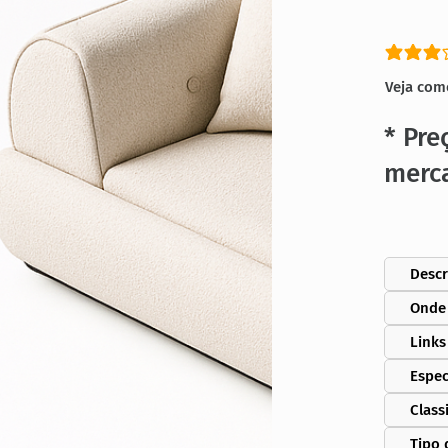
classific
Veja com
* Pre
merc
Descr
Onde
Links
Espec
Class
Tipo 