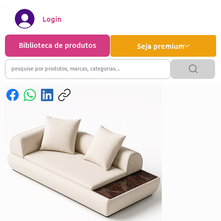
Login
Biblioteca de produtos
Seja premium