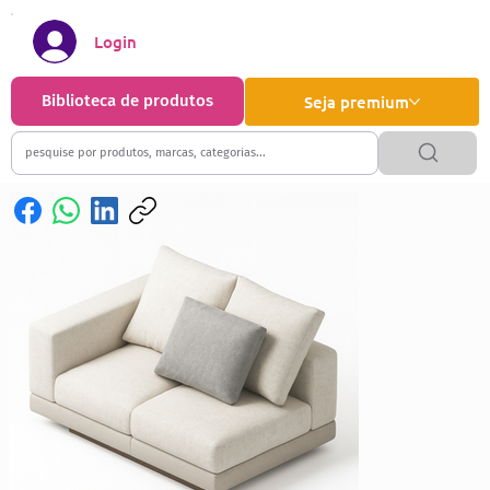
Login
Biblioteca de produtos
Seja premium