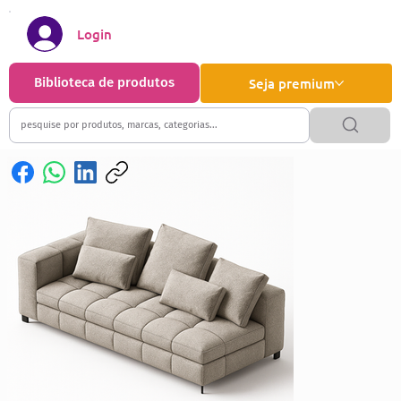
Login
Biblioteca de produtos
Seja premium