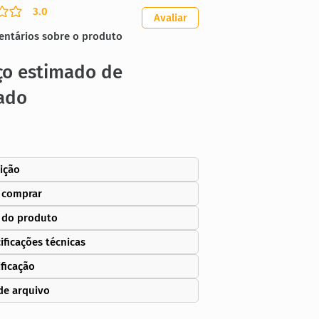
3.0
ação média é 3 de 5
Avaliar
entários sobre o produto
ço estimado de
ado
ição
 comprar
 do produto
ificações técnicas
ificação
de arquivo