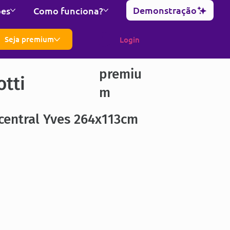
Demonstração
ões
Como funciona?
Seja premium
Login
premiu
otti
m
central Yves 264x113cm