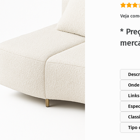
classific
Veja com
* Pre
merc
Descr
Onde
Links
Espec
Class
Tipo 