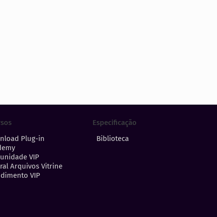
Especificação
rsos
Biblioteca
nload Plug-in
demy
unidade VIP
ral Arquivos Vitrine
dimento VIP