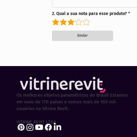
2. Qual a sua nota para esse produto?
Enviar
Os melhores objetos paramétricos do Brasil! Estamos
em mais de 170 países e somos mais de 180 mil
usuários na Vitrine Revit.
VITRINE REVIT LTDA
30.202.323/0001-29