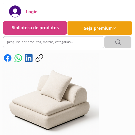
Login
Biblioteca de produtos
Seja premium