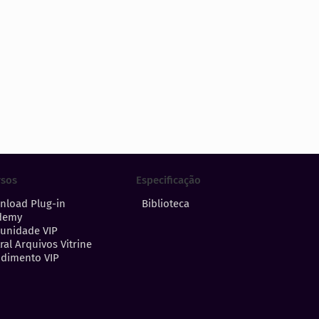
Especificação
rsos
Biblioteca
nload Plug-in
demy
unidade VIP
ral Arquivos Vitrine
dimento VIP