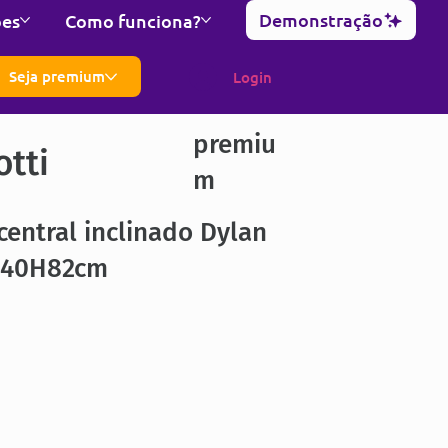
Demonstração
ões
Como funciona?
Seja premium
Login
premiu
otti
m
central inclinado Dylan
140H82cm