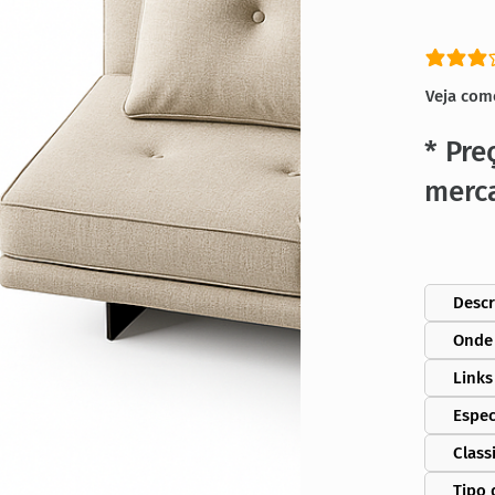
classific
Veja com
* Pre
merc
Descr
Onde
Links
Espec
Class
Tipo 