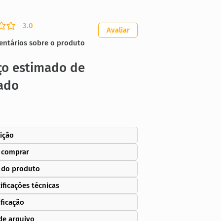
3.0
ação média é 3 de 5
Avaliar
entários sobre o produto
ço estimado de
ado
ição
 comprar
 do produto
ificações técnicas
ificação
de arquivo