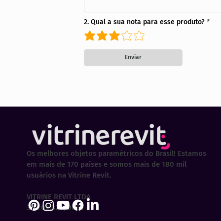
2. Qual a sua nota para esse produto?
Enviar
Os melhores objetos paramétricos do Brasil! Estamos
em mais de 170 países e somos mais de 180 mil
usuários na Vitrine Revit.
VITRINE REVIT LTDA
30.202.323/0001-29