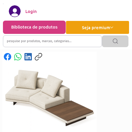
Login
Biblioteca de produtos
Seja premium