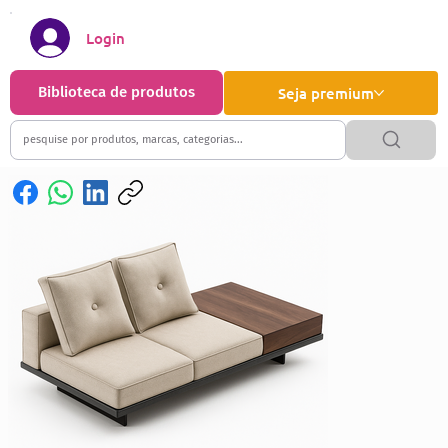
Login
Biblioteca de produtos
Seja premium