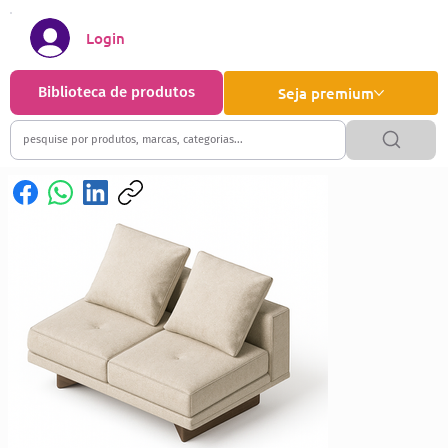
Login
Biblioteca de produtos
Seja premium