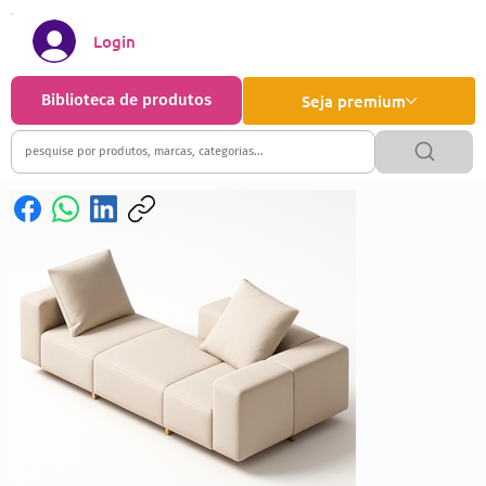
Login
Biblioteca de produtos
Seja premium